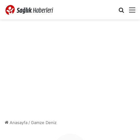
Arama 
M
Anasayfa
/
Gamze Deniz