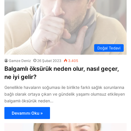
Doğal Tedavi
Gamze Deniz
26 Şubat 2023
3.405
Balgamlı öksürük neden olur, nasıl geçer,
ne iyi gelir?
Genellikle havaların soğuması ile birlikte farklı sağlık sorunlarına
bağlı olarak ortaya çıkan ve gündelik yaşamı olumsuz etkileyen
balgamlı öksürük neden…
Devamını Oku »