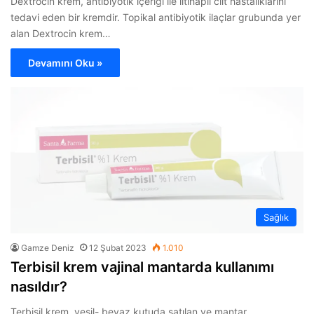
Dextrocin krem, antibiyotik içeriği ile iltihaplı cilt hastalıklarını
tedavi eden bir kremdir. Topikal antibiyotik ilaçlar grubunda yer
alan Dextrocin krem…
Devamını Oku »
Sağlık
Gamze Deniz
12 Şubat 2023
1.010
Terbisil krem vajinal mantarda kullanımı
nasıldır?
Terbisil krem, yeşil- beyaz kutuda satılan ve mantar