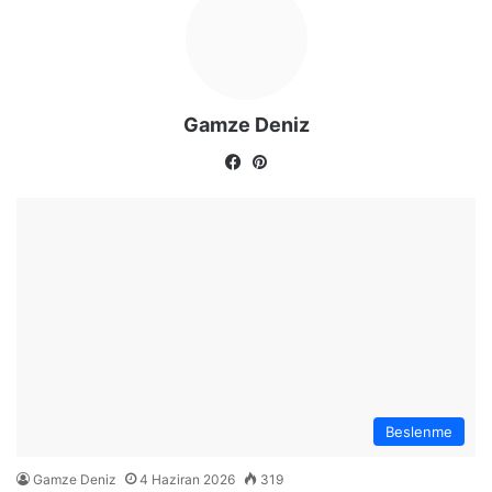
Gamze Deniz
Fa
Pin
ce
ter
bo
est
ok
Beslenme
Gamze Deniz
4 Haziran 2026
319