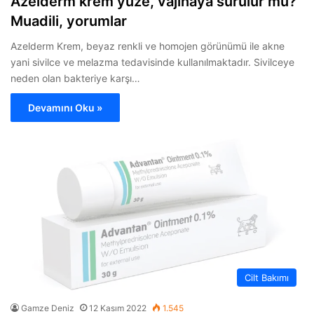
Azelderm krem yüze, vajinaya sürülür mü?
Muadili, yorumlar
Azelderm Krem, beyaz renkli ve homojen görünümü ile akne
yani sivilce ve melazma tedavisinde kullanılmaktadır. Sivilceye
neden olan bakteriye karşı…
Devamını Oku »
Cilt Bakımı
Gamze Deniz
12 Kasım 2022
1.545