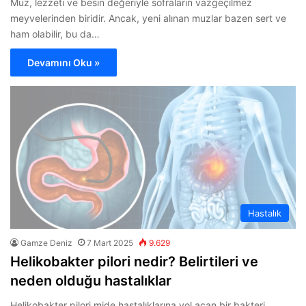
Muz, lezzeti ve besin değeriyle sofraların vazgeçilmez
meyvelerinden biridir. Ancak, yeni alınan muzlar bazen sert ve
ham olabilir, bu da…
Devamını Oku »
Hastalık
Gamze Deniz
7 Mart 2025
9.629
Helikobakter pilori nedir? Belirtileri ve
neden olduğu hastalıklar
Helikobakter pilori mide hastalıklarına yol açan bir bakteri