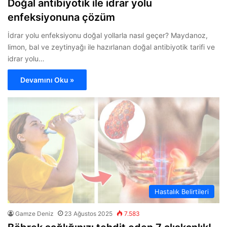
Doğal antibiyotik ile idrar yolu
enfeksiyonuna çözüm
İdrar yolu enfeksiyonu doğal yollarla nasıl geçer? Maydanoz,
limon, bal ve zeytinyağı ile hazırlanan doğal antibiyotik tarifi ve
idrar yolu…
Devamını Oku »
Hastalık Belirtileri
Gamze Deniz
23 Ağustos 2025
7.583