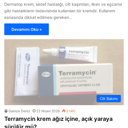
Dermatop krem; sedef hastalığı, cilt kaşıntıları, liken ve egzama
gibi hastalıkların tedavisinde kullanılan bir kremdir. Kullanımı
esnasında dikkat edilmesi gereken…
Devamını Oku »
Cilt Bakımı
Gamze Deniz
23 Nisan 2026
2.140
Terramycin krem ağız içine, açık yaraya
sürülür mü?