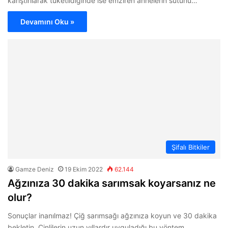
karıştırılarak tüketildiğinde ise emziren annelerin sütünü…
Devamını Oku »
Şifalı Bitkiler
Gamze Deniz
19 Ekim 2022
62.144
Ağzınıza 30 dakika sarımsak koyarsanız ne
olur?
Sonuçlar inanılmaz! Çiğ sarımsağı ağzınıza koyun ve 30 dakika
bekletin. Çinlilerin uzun yıllardır uyguladığı bu yöntem