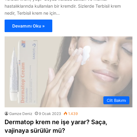
hastalıklarında kullanılan bir kremdir. Sizlerde Terbisil krem
nedir, Terbisil krem ne için…
Devamını Oku »
Cilt Bakımı
Gamze Deniz
9 Ocak 2023
1.439
Dermatop krem ne işe yarar? Saça,
vajinaya sürülür mü?