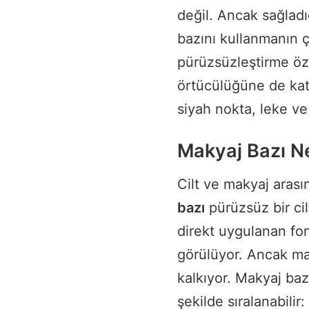
değil. Ancak sağlad
bazını kullanmanın ço
pürüzsüzleştirme öze
örtücülüğüne de katk
siyah nokta, leke ve
Makyaj Bazı Ne
Cilt ve makyaj aras
bazı
pürüzsüz bir cil
direkt uygulanan fon
görülüyor. Ancak ma
kalkıyor. Makyaj baz
şekilde sıralanabilir: