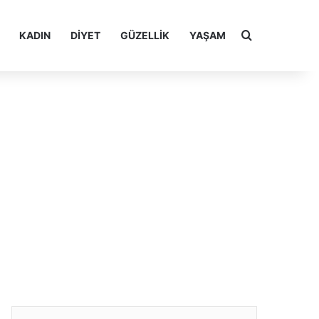
Arama yap ..
KADIN
DIYET
GÜZELLIK
YAŞAM