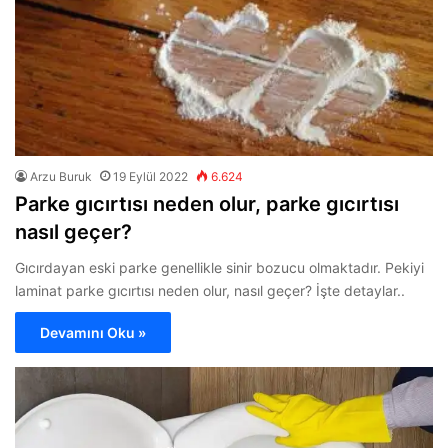
Arzu Buruk
19 Eylül 2022
6.624
Parke gıcırtısı neden olur, parke gıcırtısı
nasıl geçer?
Gıcırdayan eski parke genellikle sinir bozucu olmaktadır. Pekiyi
laminat parke gıcırtısı neden olur, nasıl geçer? İşte detaylar..
Devamını Oku »