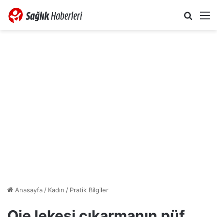
Arama 
M
Anasayfa
/
Kadın
/
Pratik Bilgiler
Oje lekesi çıkarmanın püf