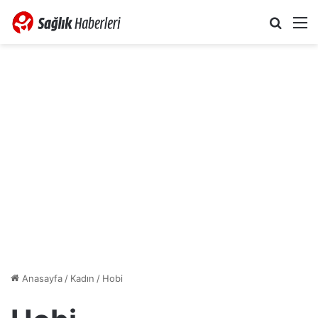
Arama 
M
Anasayfa
/
Kadın
/
Hobi