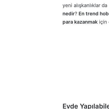
yeni alışkanlıklar d
nedir
?
En trend hob
para kazanmak
için 
Evde Yapılabil