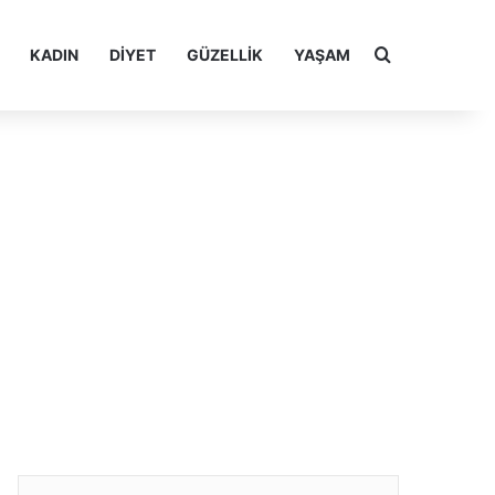
Arama yap ..
KADIN
DIYET
GÜZELLIK
YAŞAM