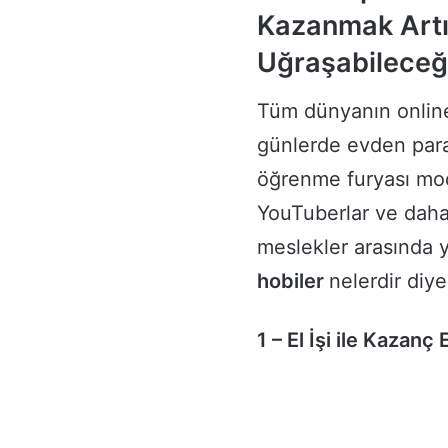
Kazanmak Artı
Uğraşabileceğ
Tüm dünyanın online
günlerde evden para
öğrenme furyası moda
YouTuberlar ve daha
meslekler arasında ye
hobiler
nelerdir diye
1 – El İşi ile Kazanç