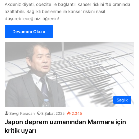
Akdeniz diyeti, obezite ile bağlantılı kanser riskini %6 oranında
azaltabilir. Sağlıklı beslenme ile kanser riskini nasıl
düşürebileceğinizi öğrenin!
Devamını Oku »
Sağlık
Sevgi Karacan
8 Şubat 2025
2.345
Japon deprem uzmanından Marmara için
kritik uyarı