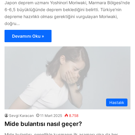
Japon deprem uzmanı Yoshinori Moriwaki, Marmara Bölgesi'nde
6-6,5 büyüklüğünde deprem beklediğini belirtti. Türkiye'nin
depreme hazırlıklı olması gerektiğini vurgulayan Moriwaki,
doğru…
Devamını Oku »
Hastalık
Sevgi Karacan
11 Mart 2025
8.758
Mide bulantısı nasıl geçer?
Mide bulantısı, genellikle kusmanın ilk aşaması olsa da her