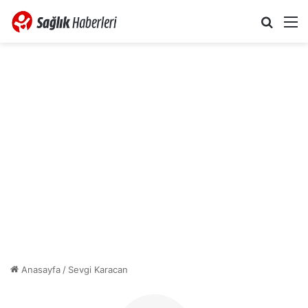
Arama 
M
Anasayfa
/
Sevgi Karacan