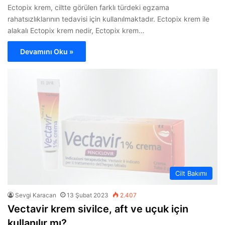
Ectopix krem, ciltte görülen farklı türdeki egzama
rahatsızlıklarının tedavisi için kullanılmaktadır. Ectopix krem ile
alakalı Ectopix krem nedir, Ectopix krem…
Devamını Oku »
Cilt Bakımı
Sevgi Karacan
13 Şubat 2023
2.407
Vectavir krem sivilce, aft ve uçuk için
kullanılır mı?