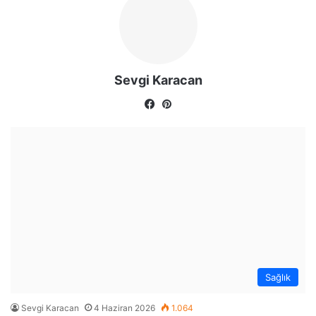
Sevgi Karacan
Fa
Pin
ce
ter
bo
est
ok
Sağlık
Sevgi Karacan
4 Haziran 2026
1.064