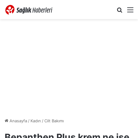
Arama 
M
Anasayfa
/
Kadın
/
Cilt Bakımı
Bepanthen Plus krem ne işe