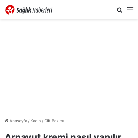
Arama 
M
Anasayfa
/
Kadın
/
Cilt Bakımı
Arnavut kremi nasıl yapılır,