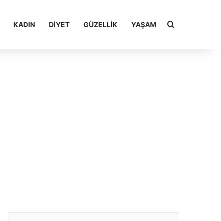
Arama yap ..
KADIN
DIYET
GÜZELLIK
YAŞAM