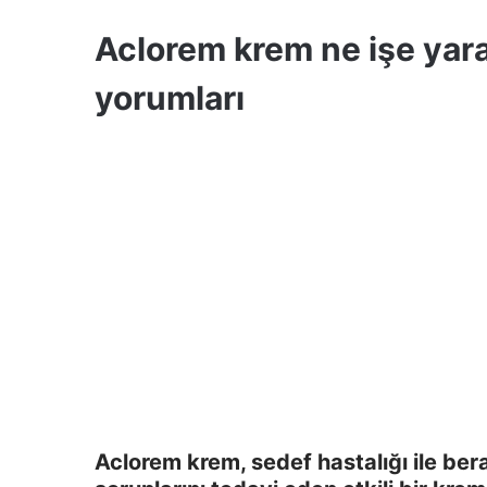
Aclorem krem ne işe yarar
yorumları
Aclorem krem, sedef hastalığı ile ber