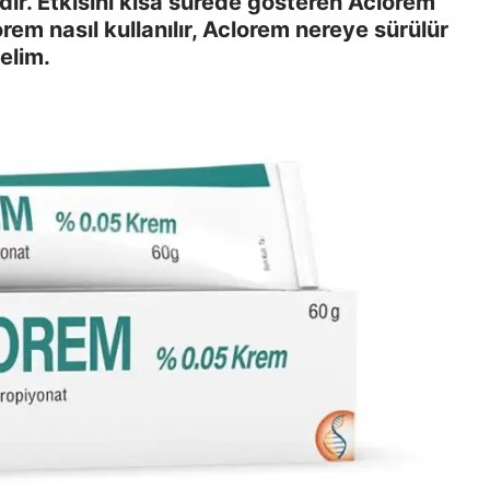
mdir. Etkisini kısa sürede gösteren Aclorem
rem nasıl kullanılır, Aclorem nereye sürülür
elim.