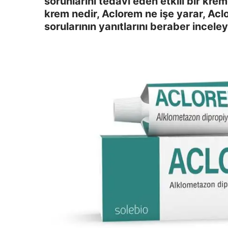
sorunlarını tedavi eden etkili bir kre
krem nedir, Aclorem ne işe yarar, Aclo
sorularının yanıtlarını beraber inceley