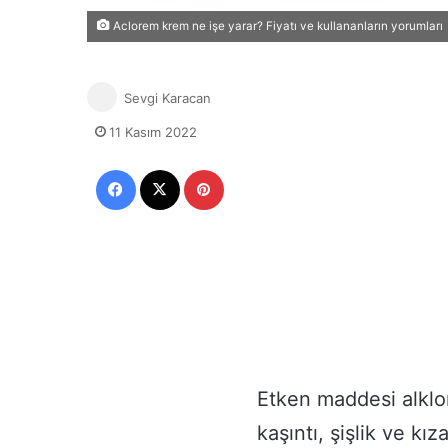
Aclorem krem ne işe yarar? Fiyatı ve kullananların yorumları
Sevgi Karacan
11 Kasım 2022
Facebook
X
Pinterest
Etken maddesi alkl
kaşıntı, şişlik ve kı