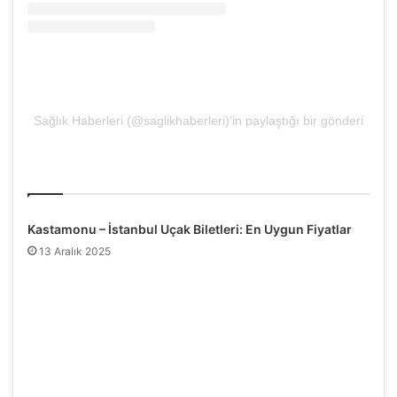
Sağlık Haberleri (@saglikhaberleri)’in paylaştığı bir gönderi
İlgili Makaleler
Kastamonu – İstanbul Uçak Biletleri: En Uygun Fiyatlar
13 Aralık 2025