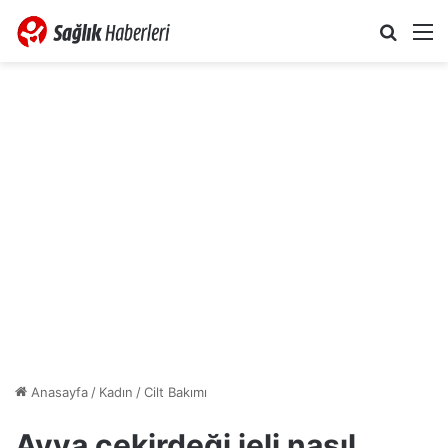
Arama 
M
Anasayfa
/
Kadın
/
Cilt Bakımı
Ayva çekirdeği jeli nasıl