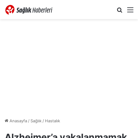
Arama 
M
Anasayfa
/
Sağlık
/
Hastalık
Alzheimer’a yakalanmamak