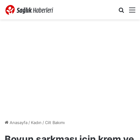
Arama 
M
Anasayfa
/
Kadın
/
Cilt Bakımı
Boyun sarkması için krem ve