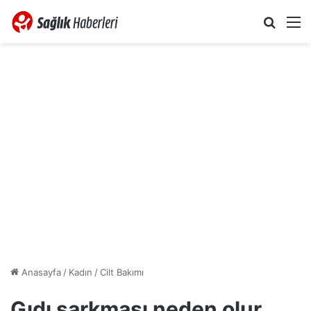
Arama 
M
Anasayfa
/
Kadın
/
Cilt Bakımı
Gıdı sarkması neden olur,