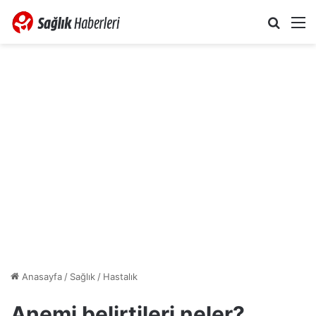
Arama 
M
Anasayfa
/
Sağlık
/
Hastalık
Anemi belirtileri neler?