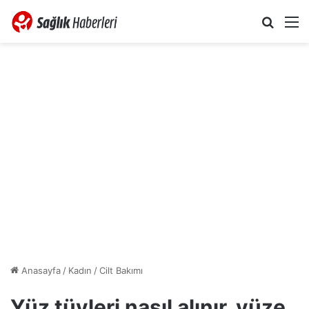
Arama 
M
Anasayfa
/
Kadın
/
Cilt Bakımı
Yüz tüyleri nasıl alınır, yüze