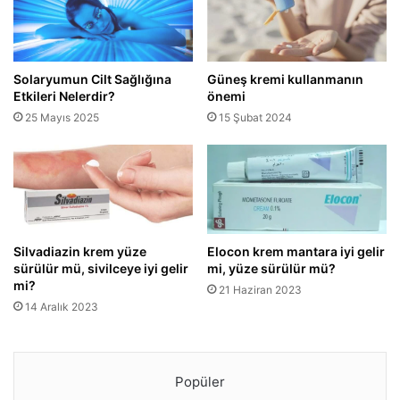
Solaryumun Cilt Sağlığına
Güneş kremi kullanmanın
Etkileri Nelerdir?
önemi
25 Mayıs 2025
15 Şubat 2024
Silvadiazin krem yüze
Elocon krem mantara iyi gelir
sürülür mü, sivilceye iyi gelir
mi, yüze sürülür mü?
mi?
21 Haziran 2023
14 Aralık 2023
Popüler