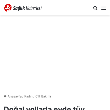
Arama 
M
Anasayfa
/
Kadın
/
Cilt Bakımı
Doğal yollarla evde tüy