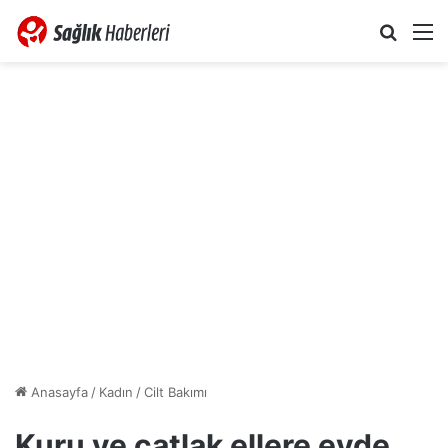
Arama 
M
Anasayfa
/
Kadın
/
Cilt Bakımı
Kuru ve çatlak ellere evde