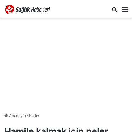
Arama 
M
Anasayfa
/
Kadın
Hamile kalmak için neler