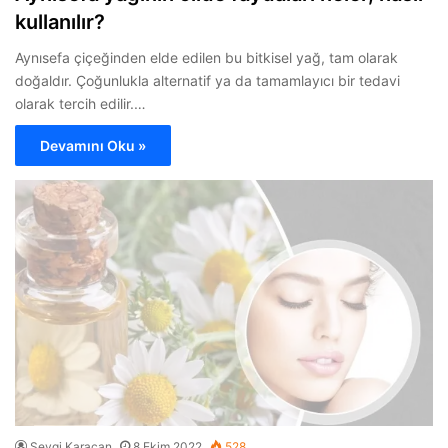
kullanılır?
Aynısefa çiçeğinden elde edilen bu bitkisel yağ, tam olarak
doğaldır. Çoğunlukla alternatif ya da tamamlayıcı bir tedavi
olarak tercih edilir.…
Devamını Oku »
Sevgi Karacan
8 Ekim 2022
528