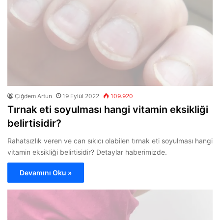
Çiğdem Artun
19 Eylül 2022
109.920
Tırnak eti soyulması hangi vitamin eksikliği
belirtisidir?
Rahatsızlık veren ve can sıkıcı olabilen tırnak eti soyulması hangi
vitamin eksikliği belirtisidir? Detaylar haberimizde.
Devamını Oku »