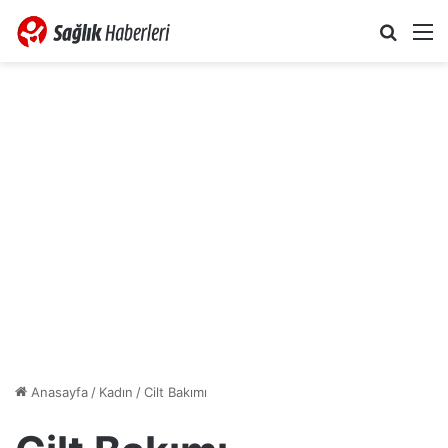
Arama 
M
Anasayfa
/
Kadın
/
Cilt Bakımı