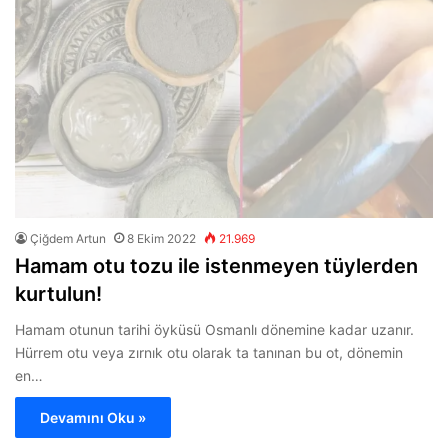
Çiğdem Artun
8 Ekim 2022
21.969
Hamam otu tozu ile istenmeyen tüylerden
kurtulun!
Hamam otunun tarihi öyküsü Osmanlı dönemine kadar uzanır.
Hürrem otu veya zırnık otu olarak ta tanınan bu ot, dönemin
en…
Devamını Oku »