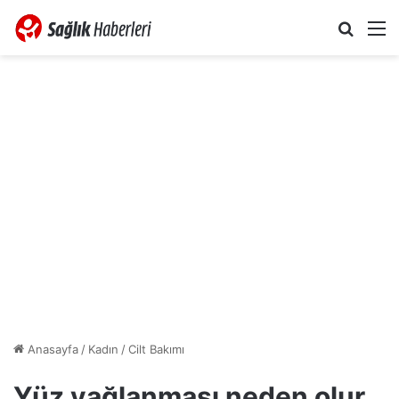
Arama 
M
Anasayfa
/
Kadın
/
Cilt Bakımı
Yüz yağlanması neden olur,