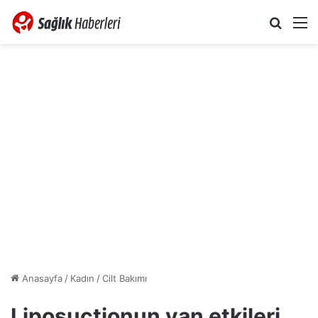
Arama 
M
Anasayfa
/
Kadın
/
Cilt Bakımı
Liposuctionun yan etkileri