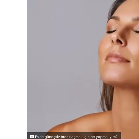
Evde güneşsiz bronzlaşmak için ne yapmalıyım?