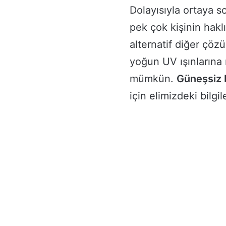
Dolayısıyla ortaya s
pek çok kişinin hakl
alternatif diğer çö
yoğun UV ışınların
mümkün.
Güneşsiz 
için elimizdeki bilgi