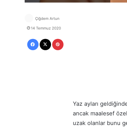
Çiğdem Artun
14 Temmuz 2020
Facebook
X
Pinterest
Yaz ayları geldiğind
ancak maalesef özell
uzak olanlar bunu ge