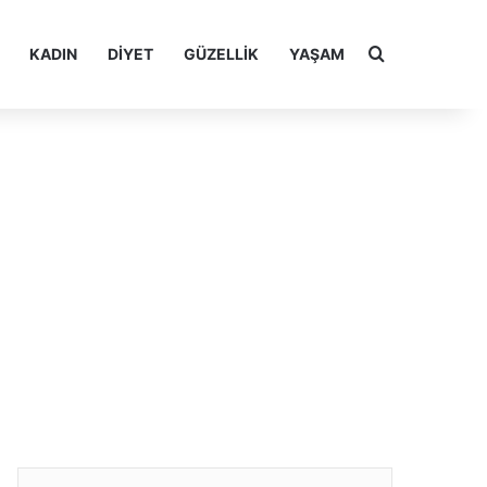
Arama yap ..
KADIN
DIYET
GÜZELLIK
YAŞAM