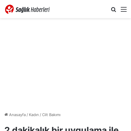
Arama 
M
Anasayfa
/
Kadın
/
Cilt Bakımı
2 dakikalık bir uygulama ile