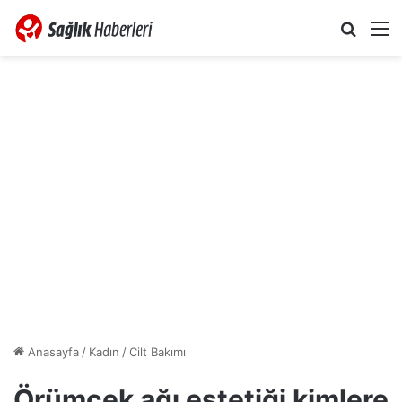
Arama 
M
Anasayfa
/
Kadın
/
Cilt Bakımı
Örümcek ağı estetiği kimlere