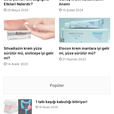
Etkileri Nelerdir?
önemi
25 Mayıs 2025
15 Şubat 2024
Silvadiazin krem yüze
Elocon krem mantara iyi gelir
sürülür mü, sivilceye iyi gelir
mi, yüze sürülür mü?
mi?
21 Haziran 2023
14 Aralık 2023
Popüler
1 tatlı kaşığı kabızlığı bitiriyor!
19 Nisan 2026