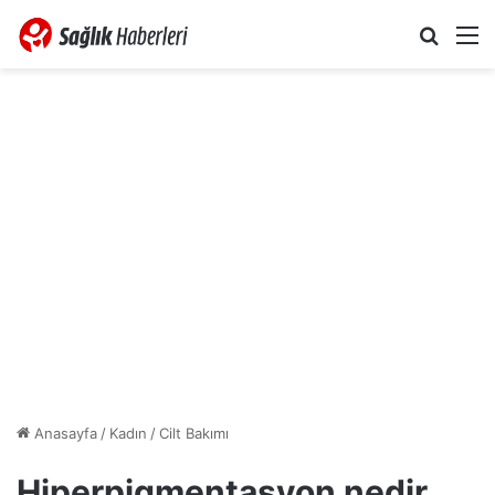
Arama 
M
Anasayfa
/
Kadın
/
Cilt Bakımı
Hiperpigmentasyon nedir,