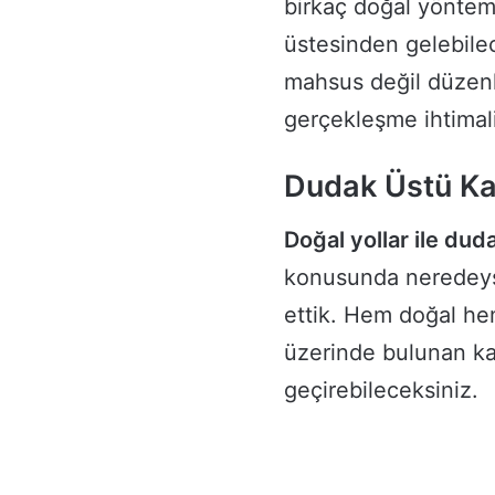
birkaç doğal yöntem
üstesinden gelebile
mahsus değil düzenli
gerçekleşme ihtimalin
Dudak Üstü Ka
Doğal yollar ile du
konusunda neredeys
ettik. Hem doğal h
üzerinde bulunan kar
geçirebileceksiniz.