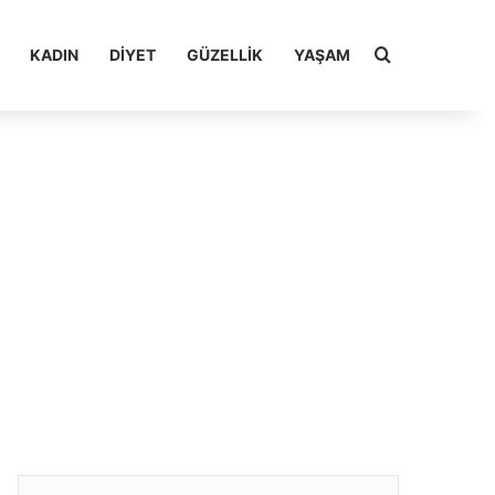
Arama yap ..
KADIN
DIYET
GÜZELLIK
YAŞAM