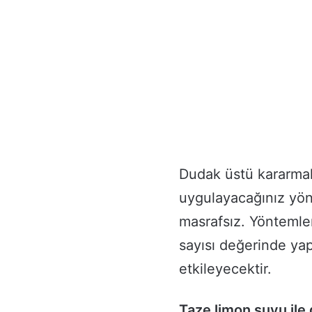
Dudak üstü kararmal
uygulayacağınız yön
masrafsız. Yöntemle
sayısı değerinde ya
etkileyecektir.
Taze limon suyu ile