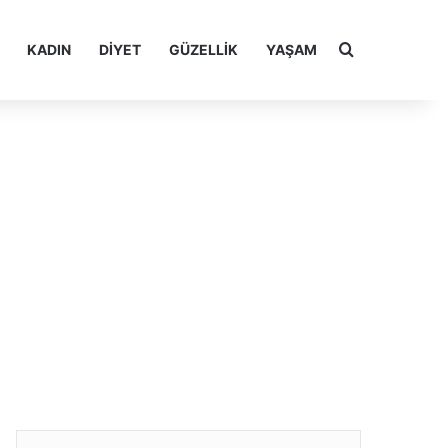
Arama yap ..
KADIN
DIYET
GÜZELLIK
YAŞAM