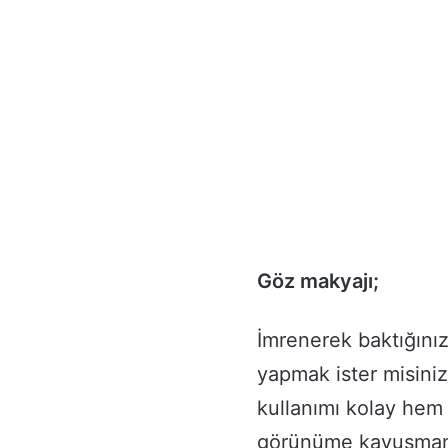
Göz makyajı;
İmrenerek baktığını
yapmak ister misini
kullanımı kolay hem
görünüme kavuşmanız