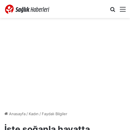
Arama 
M
Anasayfa
/
Kadın
/
Faydalı Bilgiler
İşte soğanla hayatta