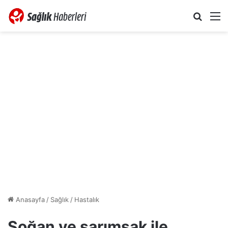
Arama 
M
Anasayfa
/
Sağlık
/
Hastalık
Soğan ve sarımsak ile