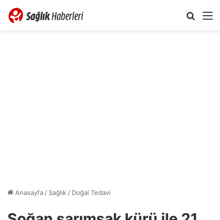
Arama 
M
Anasayfa
/
Sağlık
/
Doğal Tedavi
Soğan sarımsak kürü ile 21