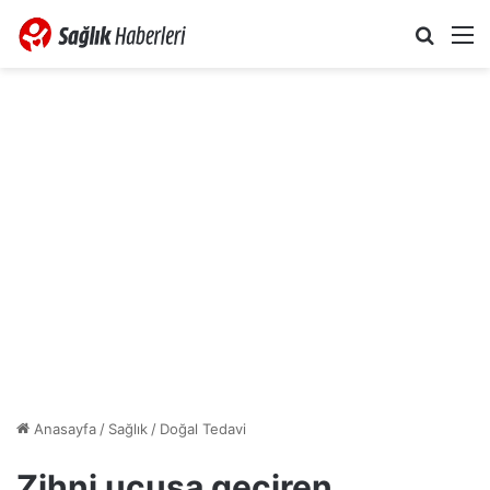
Arama 
M
Anasayfa
/
Sağlık
/
Doğal Tedavi
Zihni uçuşa geçiren,