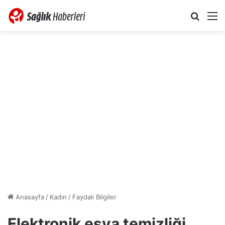
Arama 
M
Anasayfa
/
Kadın
/
Faydalı Bilgiler
Elektronik eşya temizliği