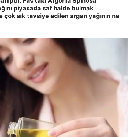
ahiptir. Fas’taki Argonia Spinosa
ağını piyasada saf halde bulmak
çok sık tavsiye edilen argan yağının ne