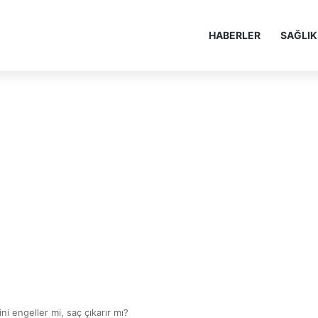
HABERLER
SAĞLIK
i engeller mi, saç çıkarır mı?