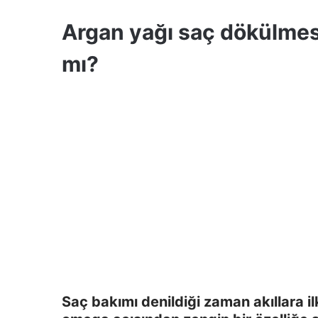
Argan yağı saç dökülmesin
mı?
Saç bakımı denildiği zaman akıllara il