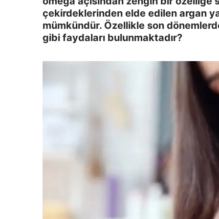
omega açısından zengin bir özelliğe s
çekirdeklerinden elde edilen argan y
mümkündür. Özellikle son dönemlerde 
gibi faydaları bulunmaktadır?