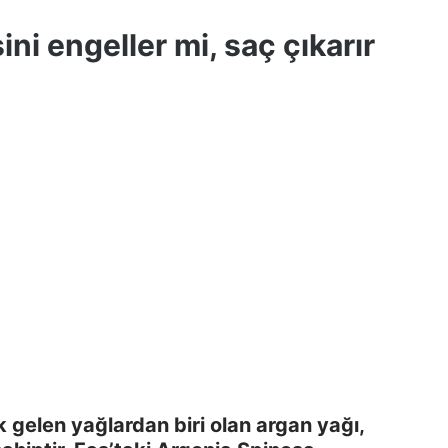
i engeller mi, saç çıkarır
k gelen yağlardan biri olan argan yağı,