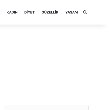
Arama yap ..
KADIN
DIYET
GÜZELLIK
YAŞAM