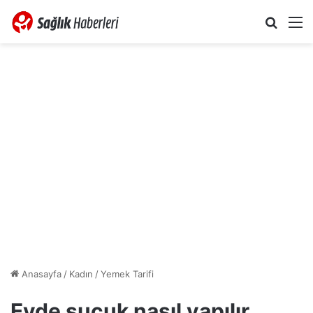
Arama 
M
Anasayfa
/
Kadın
/
Yemek Tarifi
Evde sucuk nasıl yapılır,