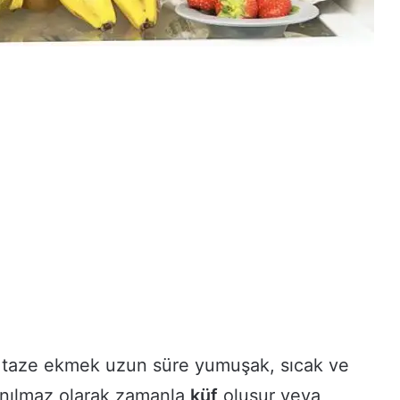
ş taze ekmek uzun süre yumuşak, sıcak ve
çınılmaz olarak zamanla
küf
oluşur veya