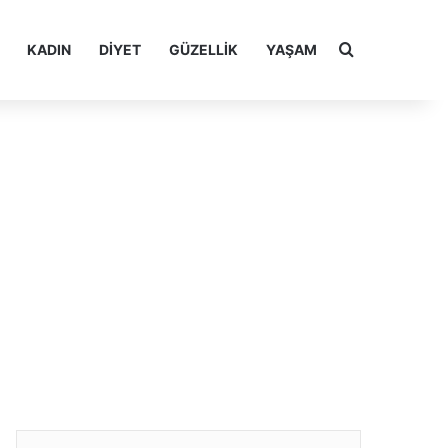
Arama yap ..
KADIN
DIYET
GÜZELLIK
YAŞAM