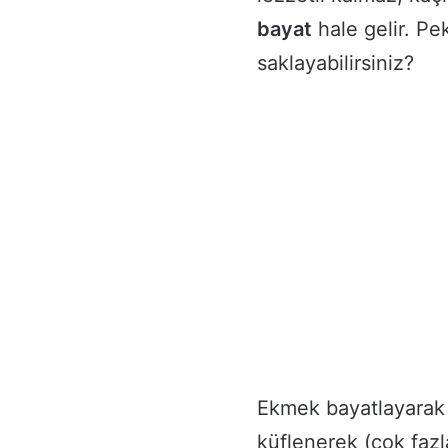
bayat
hale gelir. Pe
saklayabilirsiniz?
Ekmek bayatlayarak 
küflenerek (çok fazl