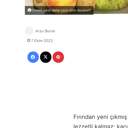
Ekmek nasıl daha uzun süre dayanır?
Arzu Buruk
7 Ekim 2022
Facebook
X
Pinterest
Fırından yeni çıkmı
lezzetli kalmaz; ka