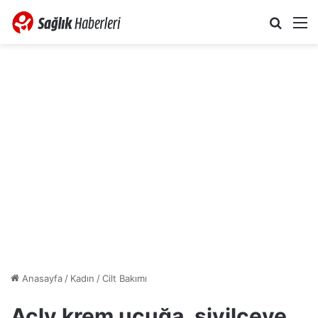
Arama 
M
Anasayfa
/
Kadın
/
Cilt Bakımı
Acly krem uçuğa, sivilceye