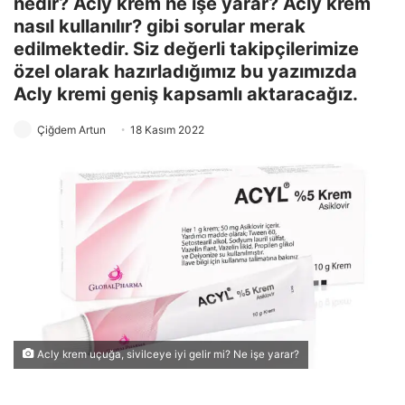
nedir? Acly krem ne işe yarar? Acly krem
nasıl kullanılır? gibi sorular merak
edilmektedir. Siz değerli takipçilerimize
özel olarak hazırladığımız bu yazımızda
Acly kremi geniş kapsamlı aktaracağız.
Çiğdem Artun
18 Kasım 2022
Acly krem uçuğa, sivilceye iyi gelir mi? Ne işe yarar?