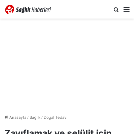
Arama 
M
Anasayfa
/
Sağlık
/
Doğal Tedavi
Zayıflamak ve selülit için