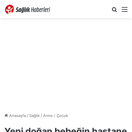
Arama 
M
Anasayfa
/
Sağlık
/
Anne / Çocuk
Yeni doğan bebeğin hastane