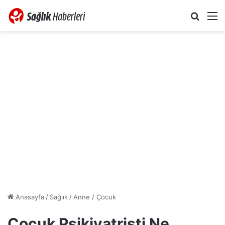
Arama 
M
Anasayfa
/
Sağlık
/
Anne / Çocuk
Çocuk Psikiyatristi Ne