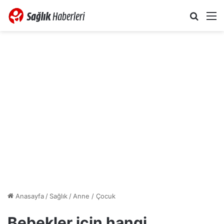
Arama 
M
Anasayfa
/
Sağlık
/
Anne / Çocuk
Bebekler için hangi