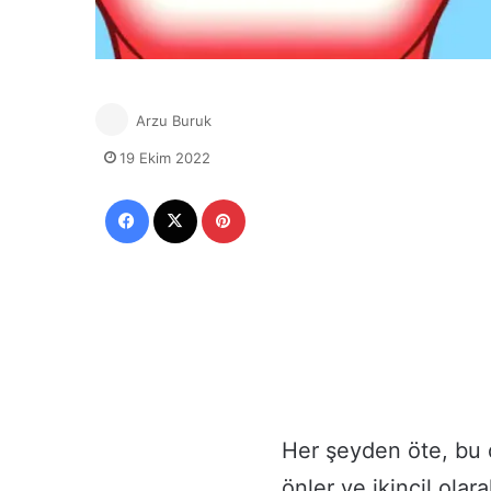
Arzu Buruk
19 Ekim 2022
Facebook
X
Pinterest
Her şeyden öte, bu 
önler ve ikincil ola