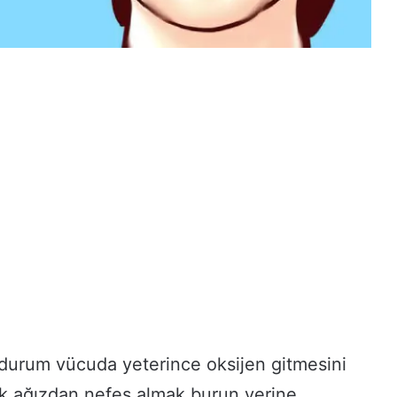
durum vücuda yeterince oksijen gitmesini
rak ağızdan nefes almak burun yerine