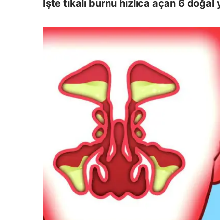
İşte tıkalı burnu hızlıca açan 6 doğal