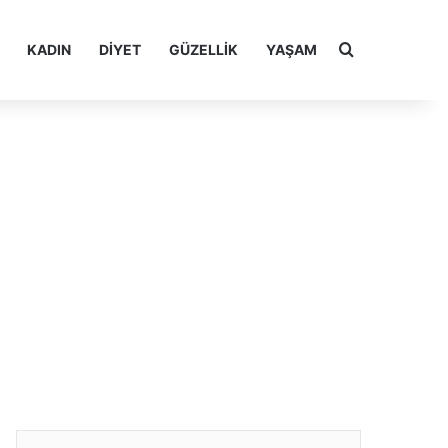
Arama yap ..
KADIN
DIYET
GÜZELLIK
YAŞAM