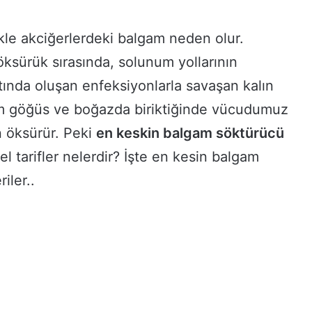
kle akciğerlerdeki balgam neden olur.
 öksürük sırasında, solunum yollarının
tında oluşan enfeksiyonlarla savaşan kalın
am göğüs ve boğazda biriktiğinde vücudumuz
n öksürür. Peki
en keskin balgam söktürücü
sel tarifler nelerdir? İşte en kesin balgam
iler..