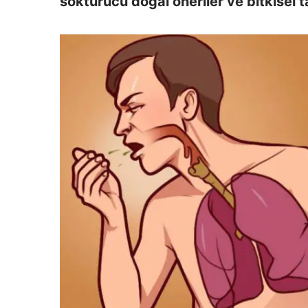
söktürücü doğal öneriler ve bitkisel 