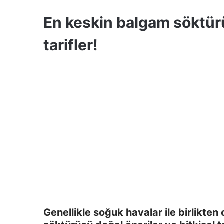
En keskin balgam söktürü
tarifler!
Genellikle soğuk havalar ile birlikte