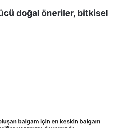
cü doğal öneriler, bitkisel
n oluşan balgam için en keskin balgam