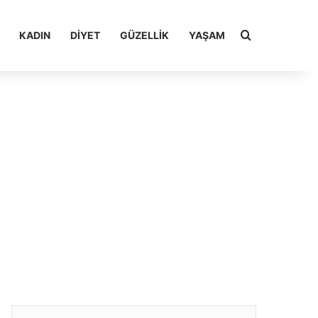
Arama yap ..
KADIN
DIYET
GÜZELLIK
YAŞAM