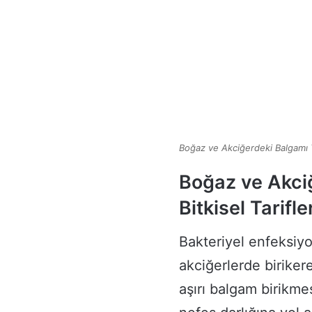
Boğaz ve Akciğerdeki Balgamı T
Boğaz ve Akci
Bitkisel Tarifle
Bakteriyel enfeksiyo
akciğerlerde biriker
aşırı balgam birikmes