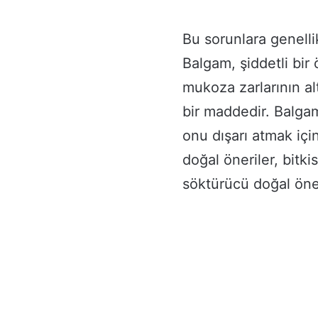
Bu sorunlara genelli
Balgam, şiddetli bir
mukoza zarlarının al
bir maddedir. Balg
onu dışarı atmak içi
doğal öneriler, bitki
söktürücü doğal öner