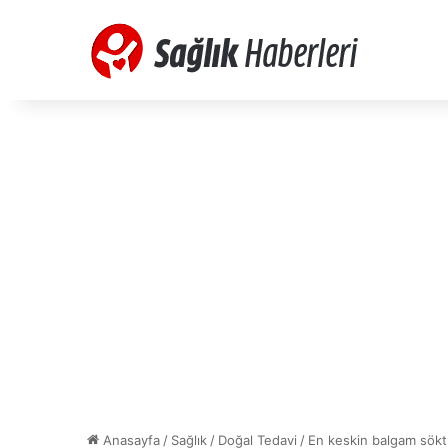
Anasayfa
/
Sağlık
/
Doğal Tedavi
/
En keskin balgam söktür