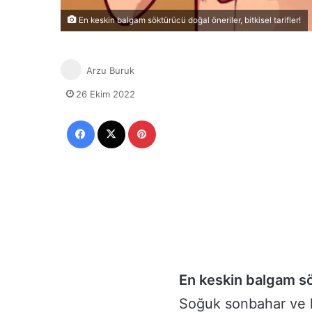
En keskin balgam söktürücü doğal öneriler, bitkisel tarifler!
Arzu Buruk
26 Ekim 2022
Facebook
X
Pinterest
En keskin balgam s
Soğuk sonbahar ve kı