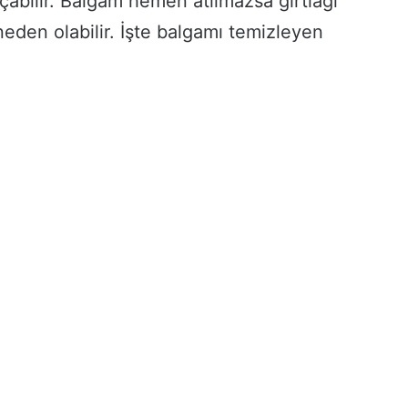
açabilir. Balgam hemen atılmazsa gırtlağı
neden olabilir. İşte balgamı temizleyen