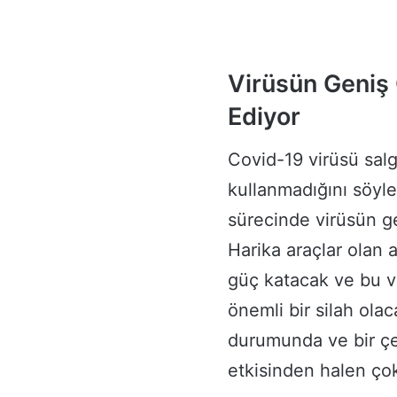
Virüsün Geniş Ç
Ediyor
Covid-19 virüsü salgı
kullanmadığını söyle
sürecinde virüsün gen
Harika araçlar olan 
güç katacak ve bu vi
önemli bir silah ola
durumunda ve bir çeş
etkisinden halen ço