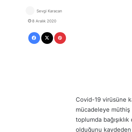
Sevgi Karacan
8 Aralık 2020
Facebook
X
Pinterest
Covid-19 virüsüne kar
mücadeleye müthiş b
toplumda bağışıklık 
olduğunu kaydeden 