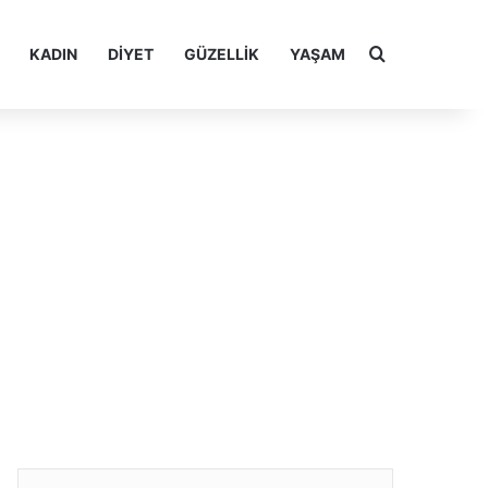
Arama yap ..
KADIN
DIYET
GÜZELLIK
YAŞAM