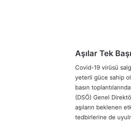
Aşılar Tek Baş
Covid-19 virüsü salg
yeterli güce sahip 
basın toplantılarınd
(DSÖ) Genel Direkt
aşıların beklenen etk
tedbirlerine de uyul