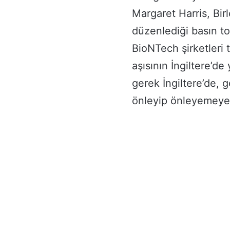
Margaret Harris, Bir
düzenlediği basın to
BioNTech şirketleri t
aşısının İngiltere’d
gerek İngiltere’de, 
önleyip önleyemeyece