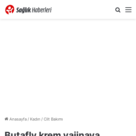
Arama 
M
Anasayfa
/
Kadın
/
Cilt Bakımı
Butafly krem vajinaya