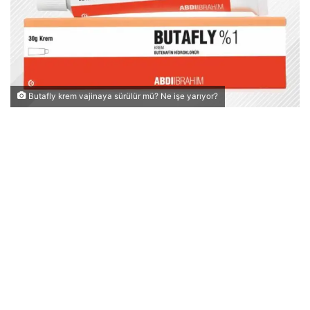
Butafly krem vajinaya sürülür mü? Ne işe yarıyor?