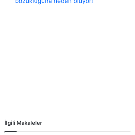
bozukluğuna neden oluyor!
İlgili Makaleler