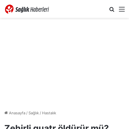
Arama 
M
Anasayfa
/
Sağlık
/
Hastalık
Zehirli guatr öldürür mü?