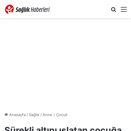
Arama 
M
Anasayfa
/
Sağlık
/
Anne / Çocuk
Sürekli altını ıslatan çocuğa