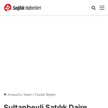
Arama 
M
Anasayfa
/
Kadın
/
Faydalı Bilgiler
Sultanbeyli Satılık Daire