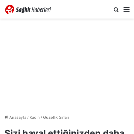
Arama 
M
Anasayfa
/
Kadın
/
Güzellik Sırları
Sizi hayal ettiğinizden daha